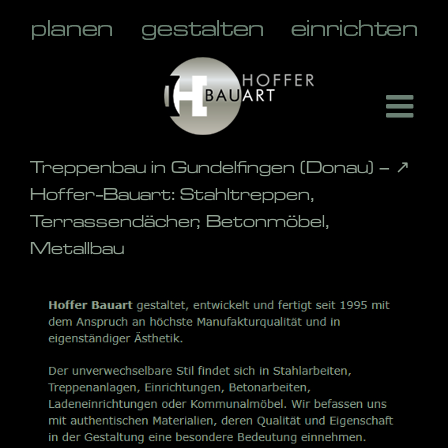
Skip
to
content
Treppenbau in Gundelfingen (Donau) – ↗️
Hoffer-Bauart: Stahltreppen,
Terrassendächer, Betonmöbel,
Metallbau