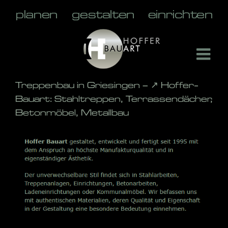
Skip
to
content
Treppenbau in Griesingen – ↗️ Hoffer-
Bauart: Stahltreppen, Terrassendächer,
Betonmöbel, Metallbau