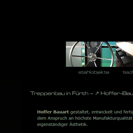
Skip
to
content
stahlobjekte
tisc
Treppenbau in Fürth – ↗️ Hoffer-Ba