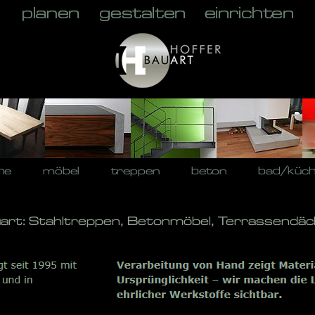
he
möbel
treppen
beton
bad/küc
uart: Stahltreppen, Betonmöbel, Terrassendäc