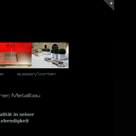
Toggle
Sliding
Bar
Area
he
aussen/corten
her, Metallbau