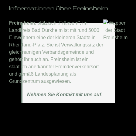
Informationen über Freinsheim
Freinsheim
, pfälzisch „Fränsem“, im
Landkreis Bad Dürkheim ist mit rund 5000
Einwohnern eine der kleineren Städte in
Rheinland-Pfalz. Sie ist Verwaltungssitz der
gleichnamigen Verbandsgemeinde und
gehört ihr auch an. Freinsheim ist ein
staatlich anerkannter Fremdenverkehrsort
und gemäß Landesplanung als
Grundzentrum ausgewiesen.
Nehmen Sie Kontakt mit uns auf.