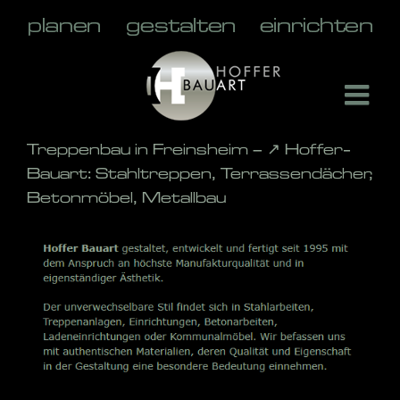
Skip
to
content
Treppenbau in Freinsheim – ↗️ Hoffer-
Bauart: Stahltreppen, Terrassendächer,
Betonmöbel, Metallbau