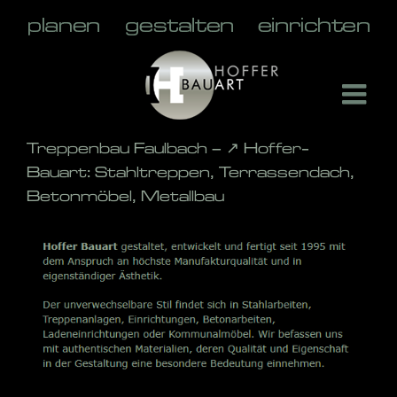
Skip
to
content
Treppenbau Faulbach – ↗️ Hoffer-
Bauart: Stahltreppen, Terrassendach,
Betonmöbel, Metallbau