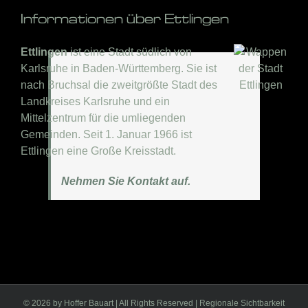
Informationen über Ettlingen
Ettlingen
ist eine Stadt südlich von
Karlsruhe in Baden-Württemberg. Sie ist
nach Bruchsal die zweitgrößte Stadt des
Landkreises Karlsruhe und ein
Mittelzentrum für die umliegenden
Gemeinden. Seit 1. Januar 1966 ist
Ettlingen eine Große Kreisstadt.
Nehmen Sie Kontakt auf.
©
2026 by Hoffer Bauart | All Rights Reserved | Regionale Sichtbarkeit