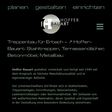
Skip
to
content
Treppenbau für Erbach – ↗️ Hoffer-
Bauart: Stahltreppen, Terrassendächer,
Betonmöbel, Metallbau