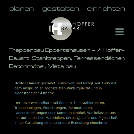
Skip
to
content
Treppenbau Eppertshausen – ↗️ Hoffer-
Bauart: Stahltreppen, Terrassendächer,
Betonmöbel, Metallbau