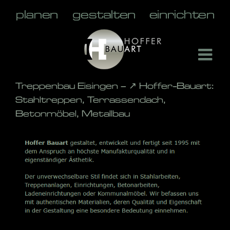
Skip
to
content
Treppenbau Eisingen – ↗️ Hoffer-Bauart:
Stahltreppen, Terrassendach,
Betonmöbel, Metallbau