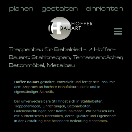
Skip
to
content
Treppenbau für Biebelried – ↗️ Hoffer-
Bauart: Stahltreppen, Terrassendächer,
Betonmöbel, Metallbau