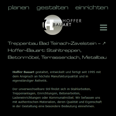
Skip
to
content
Treppenbau Bad Teinach-Zavelstein – ↗️
Hoffer-Bauart: Stahltreppen,
Betonmöbel, Terrassendach, Metallbau