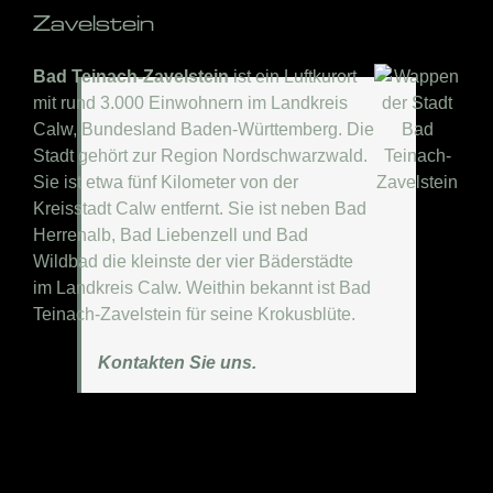
Zavelstein
Bad Teinach-Zavelstein
ist ein Luftkurort
mit rund 3.000 Einwohnern im Landkreis
Calw, Bundesland Baden-Württemberg. Die
Stadt gehört zur Region Nordschwarzwald.
Sie ist etwa fünf Kilometer von der
Kreisstadt Calw entfernt. Sie ist neben Bad
Herrenalb, Bad Liebenzell und Bad
Wildbad die kleinste der vier Bäderstädte
im Landkreis Calw. Weithin bekannt ist Bad
Teinach-Zavelstein für seine Krokusblüte.
Kontakten Sie uns.